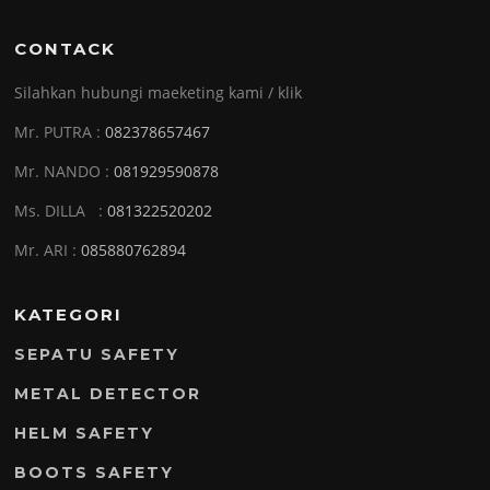
CONTACK
Silahkan hubungi maeketing kami / klik
Mr. PUTRA :
082378657467
Mr. NANDO :
081929590878
Ms. DILLA :
081322520202
Mr. ARI :
085880762894
KATEGORI
SEPATU SAFETY
METAL DETECTOR
HELM SAFETY
BOOTS SAFETY