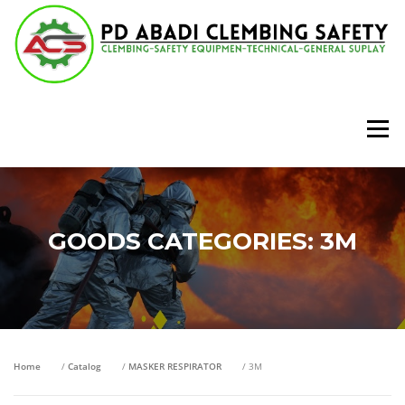
Lompat
ke
konten
Menu
GOODS CATEGORIES:
3M
Home
/
Catalog
/
MASKER RESPIRATOR
/ 3M