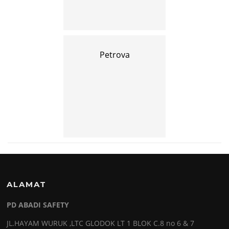
Petrova
ALAMAT
PD ABADI SAFETY
JL.HAYAM WURUK ,LTC GLODOK LT 1 BLOK C.8 no 6 & 7