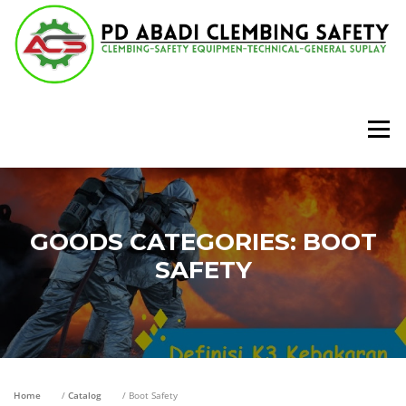
Lompat
ke
konten
Menu
GOODS CATEGORIES:
BOOT
SAFETY
Home
/
Catalog
/ Boot Safety