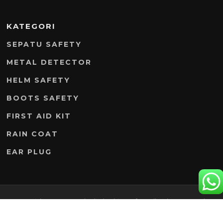
KATEGORI
SEPATU SAFETY
METAL DETECTOR
HELM SAFETY
BOOTS SAFETY
FIRST AID KIT
RAIN COAT
EAR PLUG
Copyright © 2026 PD Abadi Clembing Safety. All Rights Reserved.
Screenr parallax theme
oleh FameThemes