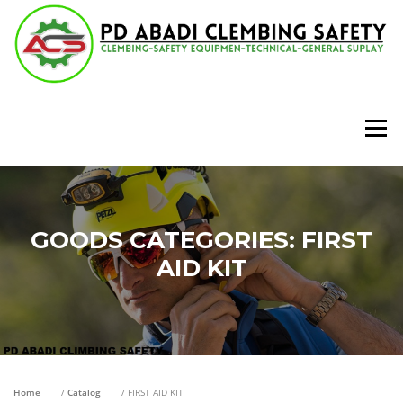
Lompat
ke
konten
Menu
GOODS CATEGORIES:
FIRST
AID KIT
Home
/
Catalog
/ FIRST AID KIT