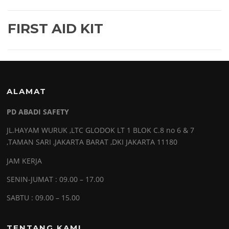
FIRST AID KIT
ALAMAT
PD ABADI SAFETY
JL.HAYAM WURUK ,LTC GLODOK LT 1 BLOK C.8 no 6 & 7
,TAMAN SARI ,JAKARTA BARAT ,DKI JAKARTA 11180
JAM KERJA
SENIN-JUMAT : 09.00 – 17.00
SABTU : 09.00 – 15.00
TENTANG KAMI