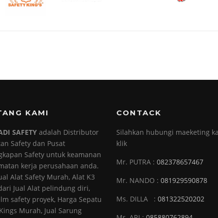
TANG KAMI
CONTACK
ADI SAFETY
adalah Distributor
Silahkan hubungi maeketing ka
tan Safety dan Pusat
klik
gkapan Safety untuk keamanan
Mr. PUTRA :
082378657467
matan kerja perusahaan anda.
ual Alat Safety Murah, Alat K3
Mr. NANDO :
081929590878
ari Jual Alat pelindung diri,
Ms. DILLA :
081322520202
elm safety proyek, Harga Sepatu
 Kings Murah, Jual Sarung
Mr. ARI :
085880762894