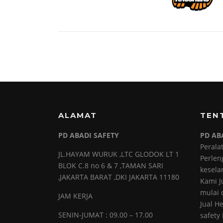
ALAMAT
TEN
PD ABADI SAFETY
PD AB
Perala
JL.HAYAM WURUK ,LTC GLODOK LT 1
Perlen
BLOK C.8 no 6 & 7 ,TAMAN SARI
kesela
,JAKARTA BARAT ,DKI JAKARTA 11180
Kami J
mulai d
JAM KERJA
Jual H
SENIN-JUMAT : 09.00 – 17.00
safety