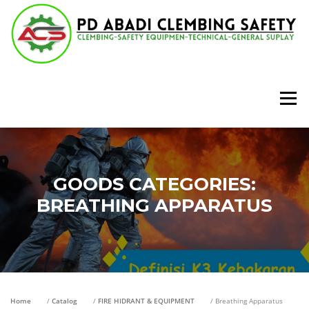
Lompat
ke
konten
Menu
GOODS CATEGORIES:
BREATHING APPARATUS
Home
/
Catalog
/
FIRE HIDRANT & EQUIPMENT
/ Breathing Apparatus