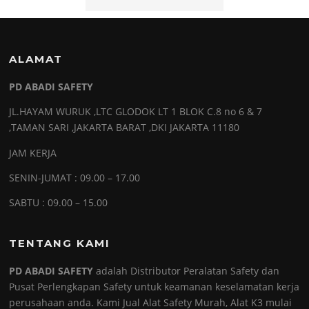
ALAMAT
PD ABADI SAFETY
JL.HAYAM WURUK ,LTC GLODOK LT 1 BLOK C.8 no 6 & 7
,TAMAN SARI ,JAKARTA BARAT ,DKI JAKARTA 11180
JAM KERJA
SENIN-JUMAT : 09.00 – 17.00
SABTU : 09.00 – 15.00
TENTANG KAMI
PD ABADI SAFETY
adalah Distributor Peralatan Safety dan
Pusat Perlengkapan Safety untuk keamanan keselamatan kerja
perusahaan anda. Kami Jual Alat Safety Murah, Alat K3 mulai