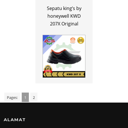
Sepatu king’s by
honeywell KWD
207X Original
Pages:
1
2
ALAMAT