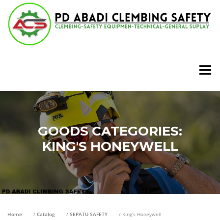
Lompat
ke
konten
Menu
GOODS CATEGORIES:
KING'S HONEYWELL
Home
/
Catalog
/
SEPATU SAFETY
/ King's Honeywell