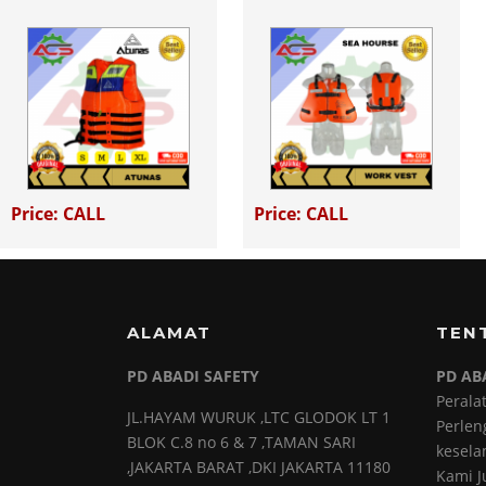
Price: CALL
Price: CALL
ALAMAT
TEN
PD ABADI SAFETY
PD AB
Perala
JL.HAYAM WURUK ,LTC GLODOK LT 1
Perlen
BLOK C.8 no 6 & 7 ,TAMAN SARI
kesela
,JAKARTA BARAT ,DKI JAKARTA 11180
Kami J