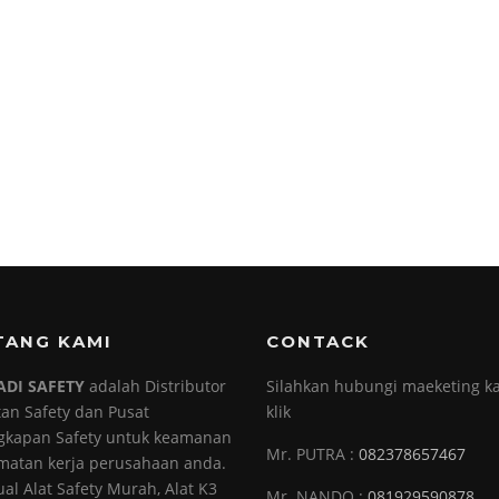
TANG KAMI
CONTACK
ADI SAFETY
adalah Distributor
Silahkan hubungi maeketing ka
tan Safety dan Pusat
klik
gkapan Safety untuk keamanan
Mr. PUTRA :
082378657467
matan kerja perusahaan anda.
ual Alat Safety Murah, Alat K3
Mr. NANDO :
081929590878