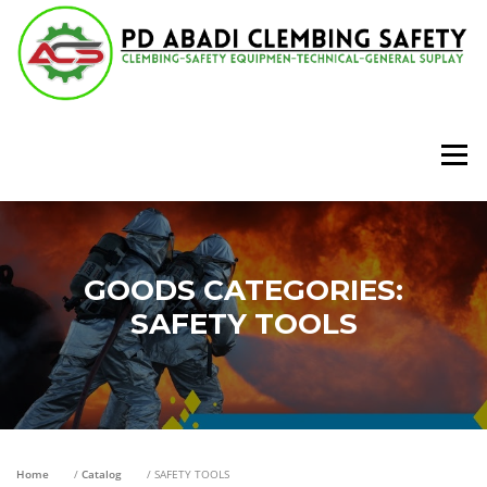
Lompat
ke
konten
Menu
GOODS CATEGORIES:
SAFETY TOOLS
Home
/
Catalog
/ SAFETY TOOLS