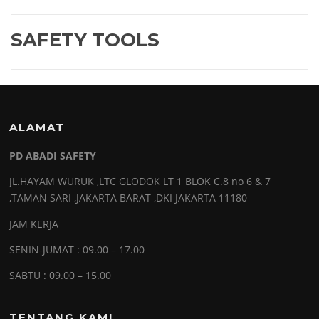
SAFETY TOOLS
ALAMAT
PD ABADI SAFETY
JL.HAYAM WURUK ,LTC GLODOK LT 1 BLOK C.8 no 6 & 7
,TAMAN SARI ,JAKARTA BARAT ,DKI JAKARTA 11180
JAM KERJA
SENIN-JUMAT : 09.00 – 17.00
SABTU : 09.00 – 15.00
TENTANG KAMI