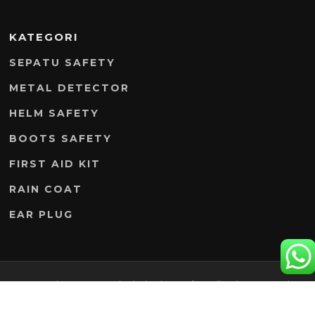
KATEGORI
SEPATU SAFETY
METAL DETECTOR
HELM SAFETY
BOOTS SAFETY
FIRST AID KIT
RAIN COAT
EAR PLUG
Copyright © 2026 PD Abadi Clembing Safety. All Rights Reserved.
Screenr parallax theme
oleh FameThemes