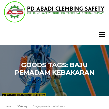
Lompat
ke
konten
Menu
GOODS TAGS:
BAJU
PEMADAM KEBAKARAN
Home
/
Catalog
/ baju pemadam kebakaran