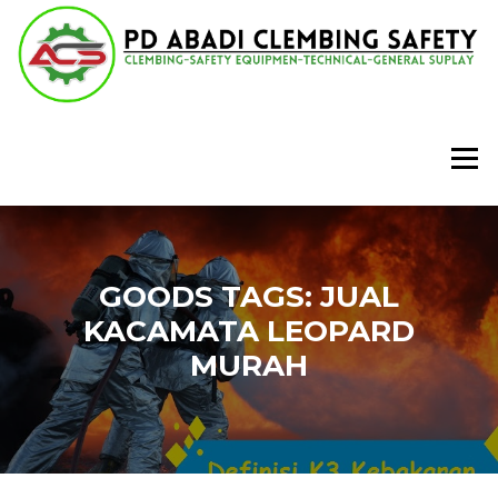
Lompat
ke
konten
Menu
GOODS TAGS:
JUAL
KACAMATA LEOPARD
MURAH