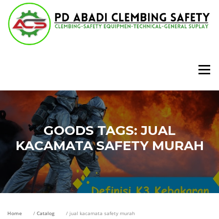
Lompat
ke
konten
Menu
GOODS TAGS:
JUAL
KACAMATA SAFETY MURAH
Home
/
Catalog
/ jual kacamata safety murah