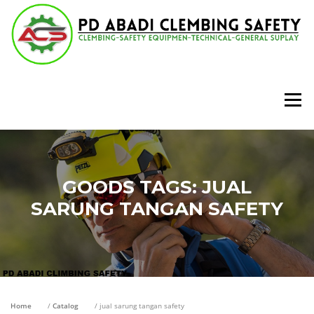
Lompat
ke
konten
Menu
GOODS TAGS:
JUAL
SARUNG TANGAN SAFETY
Home
/
Catalog
/ jual sarung tangan safety