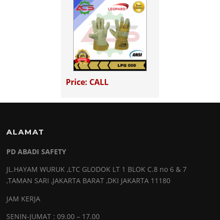
Price: CALL
ALAMAT
PD ABADI SAFETY
JL.HAYAM WURUK ,LTC GLODOK LT 1 BLOK C.8 no 6 & 7
,TAMAN SARI ,JAKARTA BARAT ,DKI JAKARTA 11180
JAM KERJA
SENIN-JUMAT : 09.00 – 17.00