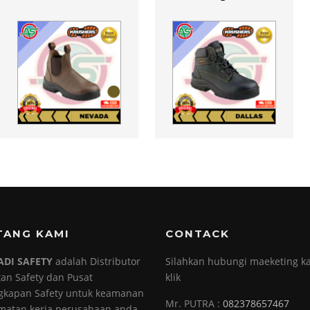
TANG KAMI
CONTACK
ADI SAFETY
adalah Distributor
Silahkan hubungi maeketing ka
tan Safety dan Pusat
klik
gkapan Safety untuk keamanan
Mr. PUTRA :
082378657467
matan kerja perusahaan anda.