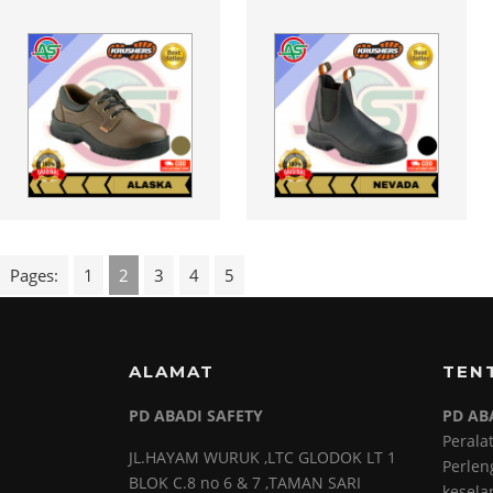
Pages:
1
2
3
4
5
ALAMAT
TEN
PD ABADI SAFETY
PD AB
Perala
JL.HAYAM WURUK ,LTC GLODOK LT 1
Perlen
BLOK C.8 no 6 & 7 ,TAMAN SARI
kesela