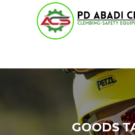
Lompat
ke
konten
GOODS T