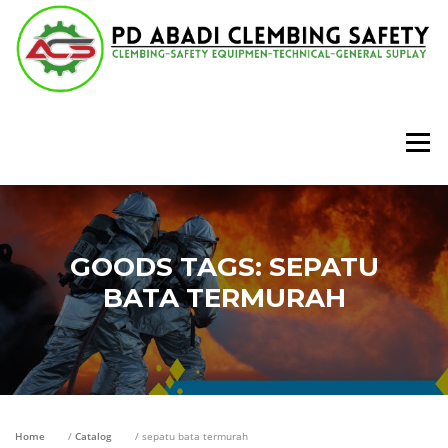
Lompat
ke
konten
Menu
GOODS TAGS:
SEPATU
BATA TERMURAH
Home
/
Catalog
/ sepatu bata termurah