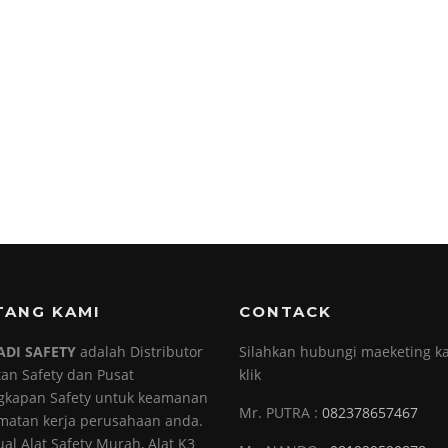
TANG KAMI
CONTACK
ADI SAFETY
adalah Distributor
Silahkan hubungi maeketing ka
tan Safety dan Pusat
klik
gkapan Safety untuk keamanan
Mr. PUTRA :
082378657467
matan kerja perusahaan anda.
ual Alat Safety Murah, Alat K3