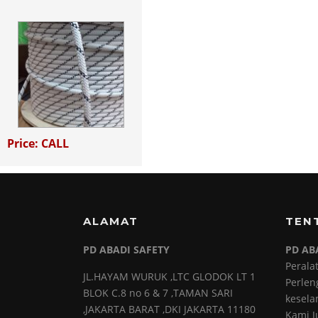
Price: CALL
ALAMAT
TEN
PD ABADI SAFETY
PD AB
Perala
JL.HAYAM WURUK ,LTC GLODOK LT 1
Perlen
BLOK C.8 no 6 & 7 ,TAMAN SARI
kesela
,JAKARTA BARAT ,DKI JAKARTA 11180
Kami J