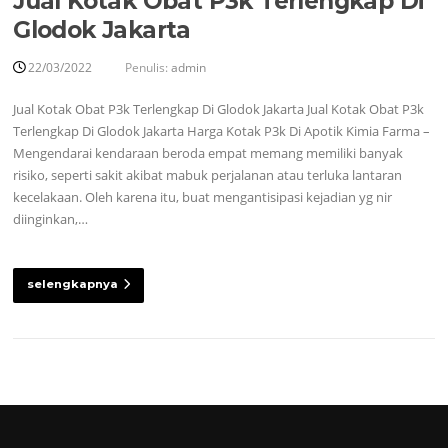
Jual Kotak Obat P3k Terlengkap Di
Glodok Jakarta
22/03/2022
Penulis:
admin
Jual Kotak Obat P3k Terlengkap Di Glodok Jakarta Jual Kotak Obat P3k
Terlengkap Di Glodok Jakarta Harga Kotak P3k Di Apotik Kimia Farma –
Mengendarai kendaraan beroda empat memang memiliki banyak
risiko, seperti sakit akibat mabuk perjalanan atau terluka lantaran
kecelakaan. Oleh karena itu, buat mengantisipasi kejadian yg nir
diinginkan,…
selengkapnya