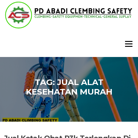
Lompat
ke
konten
Menu
TAG:
JUAL ALAT
KESEHATAN MURAH