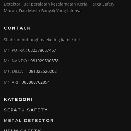
Detektor, Jual peralatan keselamatan Kerja, Harga Safety
Murah, Dan Masih Banyak Yang lainnya.
CONTACK
Silahkan hubungi maeketing kami / klik
Mr. PUTRA :
082378657467
Mr. NANDO :
081929590878
Ms. DILLA :
081322520202
Mr. ARI :
085880762894
KATEGORI
SEPATU SAFETY
METAL DETECTOR
HELM SAFETY