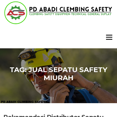
Lompat
ke
konten
Menu
TAG:
JUAL SEPATU SAFETY
MIURAH