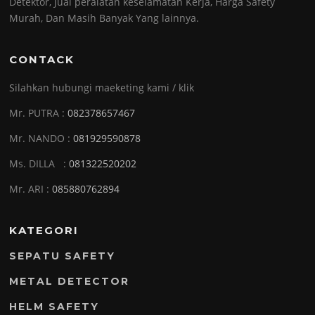
Detektor, Jual peralatan keselamatan Kerja, Harga Safety
Murah, Dan Masih Banyak Yang lainnya.
CONTACK
Silahkan hubungi maeketing kami / klik
Mr. PUTRA :
082378657467
Mr. NANDO :
081929590878
Ms. DILLA :
081322520202
Mr. ARI :
085880762894
KATEGORI
SEPATU SAFETY
METAL DETECTOR
HELM SAFETY