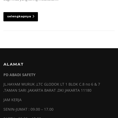
selengkapnya
ALAMAT
PD ABADI SAFETY
JL.HAYAM WURUK ,LTC GLODOK LT 1 BLOK C.8 no 6 & 7
,TAMAN SARI ,JAKARTA BARAT ,DKI JAKARTA 11180
JAM KERJA
SENIN-JUMAT : 09.00 – 17.00