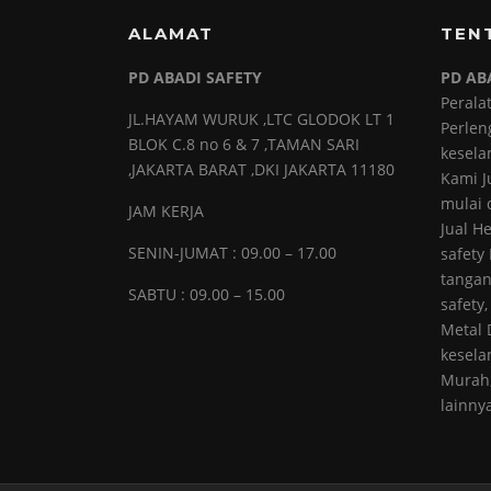
ALAMAT
TEN
PD ABADI SAFETY
PD AB
Perala
JL.HAYAM WURUK ,LTC GLODOK LT 1
Perlen
BLOK C.8 no 6 & 7 ,TAMAN SARI
kesela
,JAKARTA BARAT ,DKI JAKARTA 11180
Kami J
mulai d
JAM KERJA
Jual H
SENIN-JUMAT : 09.00 – 17.00
safety
tangan
SABTU : 09.00 – 15.00
safety,
Metal 
kesela
Murah,
lainny