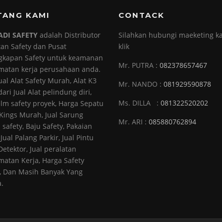
TANG KAMI
CONTACK
ADI SAFETY
adalah Distributor
Silahkan hubungi maeketing ka
tan Safety dan Pusat
klik
gkapan Safety untuk keamanan
Mr. PUTRA :
082378657467
matan kerja perusahaan anda.
ual Alat Safety Murah, Alat K3
Mr. NANDO :
081929590878
ari Jual Alat pelindung diri,
Ms. DILLA :
081322520202
elm safety proyek, Harga Sepatu
 Kings Murah, Jual Sarung
Mr. ARI :
085880762894
 safety, Baju Safety, Pakaian
 Jual Palang Parkir, Jual Pintu
Detektor, Jual peralatan
matan Kerja, Harga Safety
 Dan Masih Banyak Yang
a.