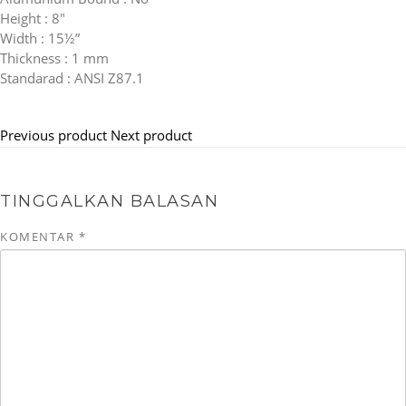
Height : 8″
Width : 15½”
Thickness : 1 mm
Standarad : ANSI Z87.1
Previous product
Next product
TINGGALKAN BALASAN
KOMENTAR
*