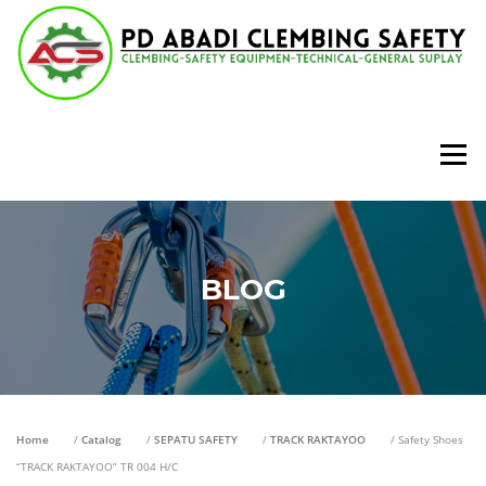
Lompat
ke
konten
Menu
BLOG
Home
/
Catalog
/
SEPATU SAFETY
/
TRACK RAKTAYOO
/ Safety Shoes
“TRACK RAKTAYOO” TR 004 H/C