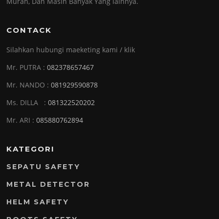
Murah, Dan Masih Banyak Yang lainnya.
CONTACK
Silahkan hubungi maeketing kami / klik
Mr. PUTRA :
082378657467
Mr. NANDO :
081929590878
Ms. DILLA :
081322520202
Mr. ARI :
085880762894
KATEGORI
SEPATU SAFETY
METAL DETECTOR
HELM SAFETY