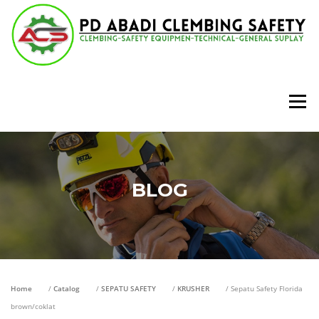
Lompat
ke
konten
Menu
BLOG
Home
/
Catalog
/
SEPATU SAFETY
/
KRUSHER
/ Sepatu Safety Florida
brown/coklat