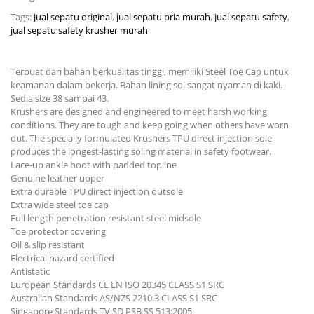
Tags:
jual sepatu original
,
jual sepatu pria murah
,
jual sepatu safety
,
jual sepatu safety krusher murah
Terbuat dari bahan berkualitas tinggi, memiliki Steel Toe Cap untuk
keamanan dalam bekerja. Bahan lining sol sangat nyaman di kaki.
Sedia size 38 sampai 43.
Krushers are designed and engineered to meet harsh working
conditions. They are tough and keep going when others have worn
out. The specially formulated Krushers TPU direct injection sole
produces the longest-lasting soling material in safety footwear.
Lace-up ankle boot with padded topline
Genuine leather upper
Extra durable TPU direct injection outsole
Extra wide steel toe cap
Full length penetration resistant steel midsole
Toe protector covering
Oil & slip resistant
Electrical hazard certified
Antistatic
European Standards CE EN ISO 20345 CLASS S1 SRC
Australian Standards AS/NZS 2210.3 CLASS S1 SRC
Singapore Standards TV SD PSB SS 513:2005