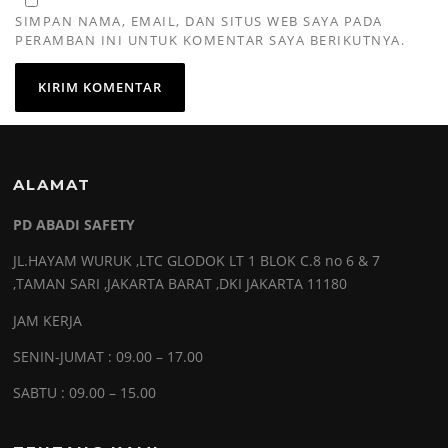
SIMPAN NAMA, EMAIL, DAN SITUS WEB SAYA PADA
PERAMBAN INI UNTUK KOMENTAR SAYA BERIKUTNYA.
ALAMAT
PD ABADI SAFETY
JL.HAYAM WURUK ,LTC GLODOK LT 1 BLOK C.8 no 6 & 7
,TAMAN SARI ,JAKARTA BARAT ,DKI JAKARTA 11180
JAM KERJA
SENIN-JUMAT : 09.00 – 17.00
SABTU : 09.00 – 15.00