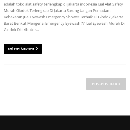
adalah toko alat safety terlengkap di jakarta indonesia Jual Alat Safety
Murah Glodok Terlengkap Di Jakarta Sarung tangan Pemadam
Kebakaran Jual Eyewash Emergency Shower Terbaik Di Glodok Jakarta
Barat Berikut Mengenai Emergency Eyewash ?? Jual Eyewash Murah Di
Glodok Distributor…
selengkapnya
Navigasi
pos
POS-POS BARU