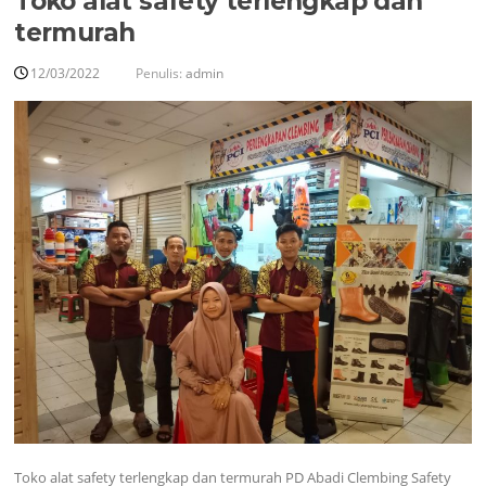
Toko alat safety terlengkap dan
termurah
12/03/2022
Penulis:
admin
Toko alat safety terlengkap dan termurah PD Abadi Clembing Safety