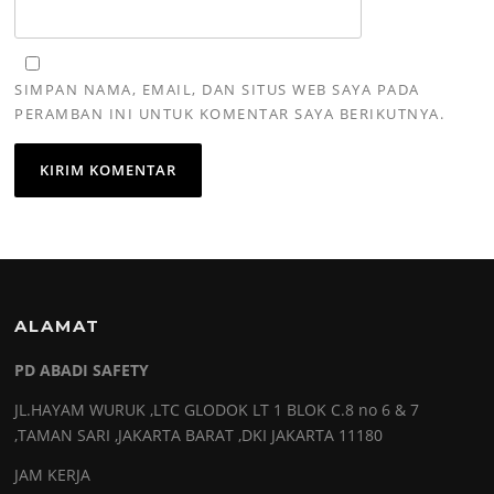
SIMPAN NAMA, EMAIL, DAN SITUS WEB SAYA PADA
PERAMBAN INI UNTUK KOMENTAR SAYA BERIKUTNYA.
ALAMAT
PD ABADI SAFETY
JL.HAYAM WURUK ,LTC GLODOK LT 1 BLOK C.8 no 6 & 7
,TAMAN SARI ,JAKARTA BARAT ,DKI JAKARTA 11180
JAM KERJA