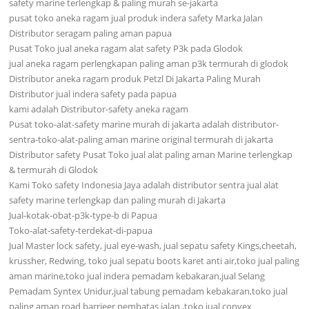
safety marine terlengkap & paling murah se-jakarta
pusat toko aneka ragam jual produk indera safety Marka Jalan
Distributor seragam paling aman papua
Pusat Toko jual aneka ragam alat safety P3k pada Glodok
jual aneka ragam perlengkapan paling aman p3k termurah di glodok
Distributor aneka ragam produk Petzl Di Jakarta Paling Murah
Distributor jual indera safety pada papua
kami adalah Distributor-safety aneka ragam
Pusat toko-alat-safety marine murah di jakarta adalah distributor-
sentra-toko-alat-paling aman marine original termurah di jakarta
Distributor safety Pusat Toko jual alat paling aman Marine terlengkap
& termurah di Glodok
Kami Toko safety Indonesia Jaya adalah distributor sentra jual alat
safety marine terlengkap dan paling murah di Jakarta
Jual-kotak-obat-p3k-type-b di Papua
Toko-alat-safety-terdekat-di-papua
Jual Master lock safety, jual eye-wash, jual sepatu safety Kings,cheetah,
krussher, Redwing, toko jual sepatu boots karet anti air,toko jual paling
aman marine,toko jual indera pemadam kebakaran,jual Selang
Pemadam Syntex Unidur,jual tabung pemadam kebakaran,toko jual
paling aman road barrieer pembatas jalan ,toko jual convex