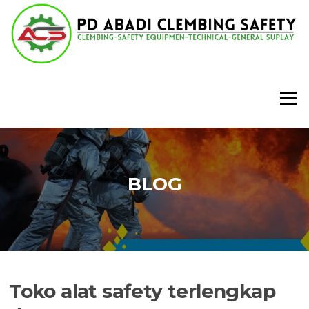
Lompat
ke
konten
Menu
BLOG
Toko alat safety terlengkap