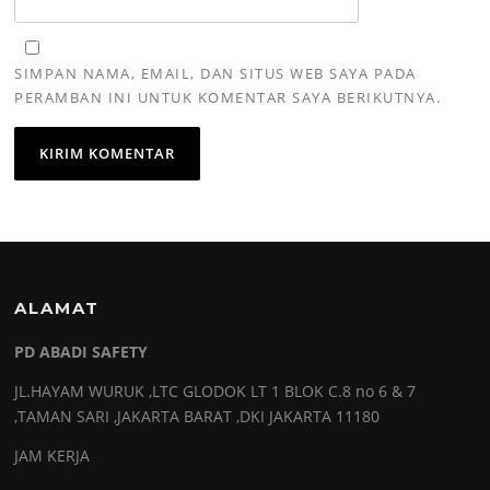
SIMPAN NAMA, EMAIL, DAN SITUS WEB SAYA PADA
PERAMBAN INI UNTUK KOMENTAR SAYA BERIKUTNYA.
ALAMAT
PD ABADI SAFETY
JL.HAYAM WURUK ,LTC GLODOK LT 1 BLOK C.8 no 6 & 7
,TAMAN SARI ,JAKARTA BARAT ,DKI JAKARTA 11180
JAM KERJA